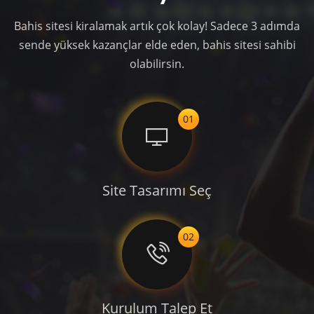
Bahis sitesi kiralamak artık çok kolay! Sadece 3 adımda
sende yüksek kazançlar elde eden, bahis sitesi sahibi
olabilirsin.
01
Site Tasarımı Seç
02
Kurulum Talep Et