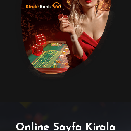
Online Sayfa Kirala