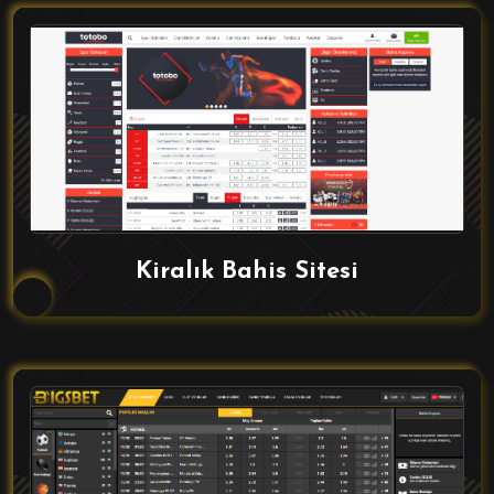
Kiralık Bahis Sitesi