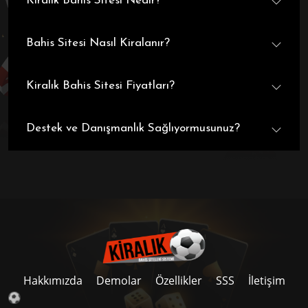
Kiralık Bahis Sitesi Nedir?
Bahis Sitesi Nasıl Kiralanır?
Kiralık Bahis Sitesi Fiyatları?
Destek ve Danışmanlık Sağlıyormusunuz?
Hakkımızda
Demolar
Özellikler
SSS
İletişim